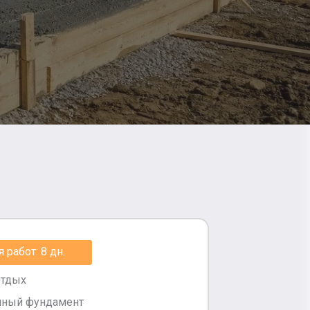
работ: 8 дн.
Отдых
йный фундамент