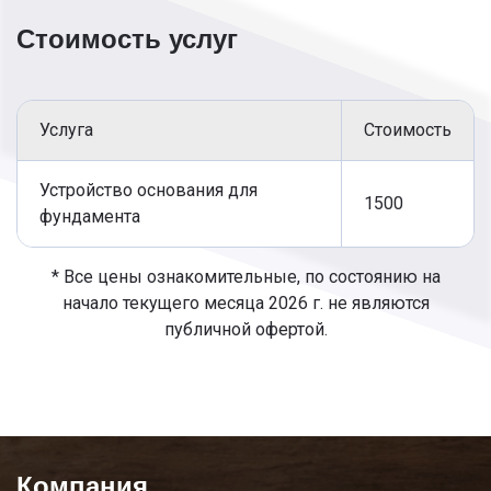
выполнения дополнительных манипуляций,
применяют для строительства сооружений из
Стоимость услуг
легких материалов.
Ленточный используется для домов из камня,
кирпича, бетона, керамзитобетона и
шлакобетона. Идеальное решение для
Услуга
Стоимость
построек с подвалом или гаражом.
Этапы:
Устройство основания для
1500
Подготовка проекта.
фундамента
Разметка.
Укрепление грунта.
* Все цены ознакомительные, по состоянию на
Укладка арматуры и выполнение опалубки.
начало текущего месяца 2026 г. не являются
Вывоз мусора.
публичной офертой.
Компания