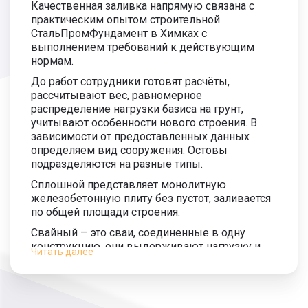
Качественная заливка напрямую связана с
практическим опытом строительной
СтальПромФундамент в Химках с
выполнением требований к действующим
нормам.
До работ сотрудники готовят расчёты,
рассчитывают вес, равномерное
распределение нагрузки базиса на грунт,
учитывают особенности нового строения. В
зависимости от предоставленных данных
определяем вид сооружения. Остовы
подразделяются на разные типы.
Сплошной представляет монолитную
железобетонную плиту без пустот, заливается
по общей площади строения.
Свайный – это сваи, соединенные в одну
конструкцию, они выдерживают нагрузку и
Читать далее
обладают отличной несущей способностью.
Имеет приемлемую цену на монтаж.
Столбчатый – прочный и недорогой, не требует