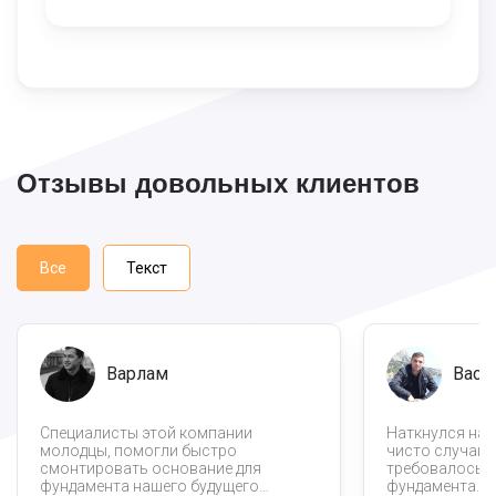
Отзывы довольных клиентов
Все
Текст
Варлам
Васи
Специалисты этой компании
Наткнулся на 
молодцы, помогли быстро
чисто случайно
смонтировать основание для
требовалось о
фундамента нашего будущего
фундамента. 