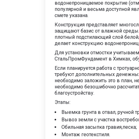
водонепроницаемое покрытие (отмо
популярной и весьма доступной явл
смете указана.
Конструкция представляет многосл
защищают базис от влажной среды
плотный подстилающий слой белой/
делает конструкцию водонепрониц
Для установки отмостки учитываем
СтальПромФундамент в Химках, обу
Если планируется работа с тротуар
требуют дополнительных денежных 
необходимо заложить это в план, 
необходимо безошибочно рассчитат
благоустройству.
Этапы:
Выемка грунта в отвал, ручной т
Вывоз земли с участка востребов
Обильная засыпка гравия,песка;
Монтаж геотекстиля.