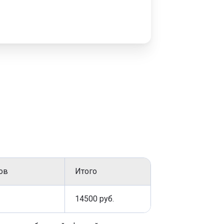
 для отведения воды.В процесс
 отмостки расценка нас
исленных задач следует выполнять:
ов.
ов
Итого
14500 руб.