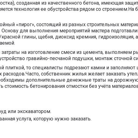
стка), созданная из качественного бетона, имеющая защи
яется технология ее обустройства рядом со строением.На 
ойный «пирог», состоящий из разных строительных матери
. Основу для выполнения мероприятий мастера подготавл
красной глины, щебня, диоксид кремния, гидроизоляция, а
аемой.
 затраты на изготовление смеси из цемента, выполняем р
стройство гравийно-песчаной подушки, монтаж сточной с
ной плиткой, то специалисты подрезают камни и заполняют
расходов.Часто, собственник жилья желает заказать утепл
необходимы дополнительные денежные траты на дорожную 
ь стоимость бетонирования отмостки без учёта материало
руд или экскаватором.
анная услуга, которую нужно заказать.