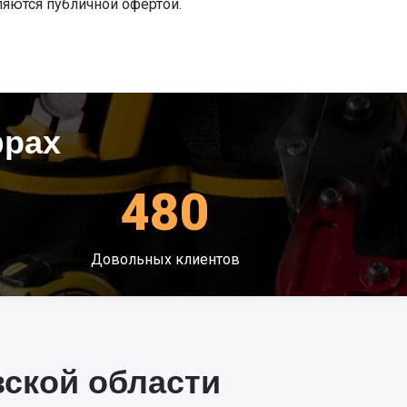
ляются публичной офертой.
фрах
480
Довольных клиентов
ской области