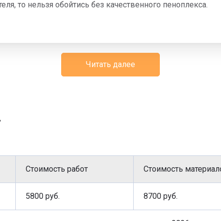
еля, то нельзя обойтись без качественного пеноплекса.
 сто сантиметров, то нужно заняться установкой дренажа
Читать далее
отвода, а также создание трубопровода. На бетонирование
 создать дорожку из тротуарной плитки, то помимо переч
нтно-песчаной смеси (ЦПС), установку брусчатки, бордюр
г
Стоимость работ
Стоимость материал
5800 руб.
8700 руб.