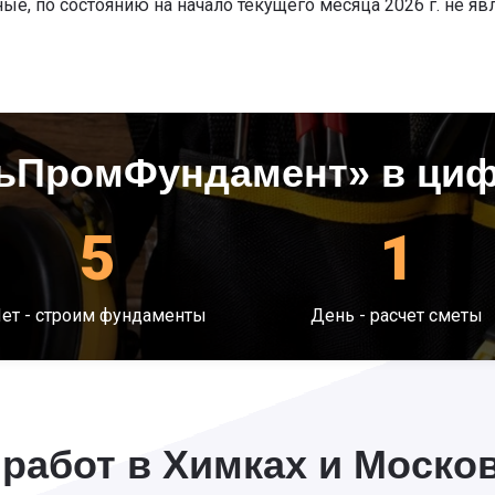
ые, по состоянию на начало текущего месяца 2026 г. не яв
ьПромФундамент» в ци
5
1
ет - строим фундаменты
День - расчет сметы
работ в Химках и Москов