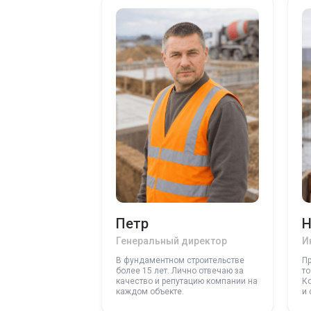
Петр
Н
Генеральный директор
И
В фундаментном строительстве
П
более 15 лет. Лично отвечаю за
то
качество и репутацию компании на
К
каждом объекте.
и 