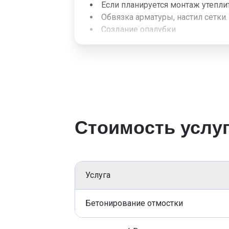
Если планируется монтаж утеплит
Обвязка арматуры, настил сетки.
Создание опалубки.
заполнение бетонной смесью.
Если ширина сооружения превышает
войдут работы по выполнению водо
приемлемая.
Если у владельца возникло желание
выполнение геоткани, засыпку цеме
Стоимость услу
Услуга
Бетонирование отмостки