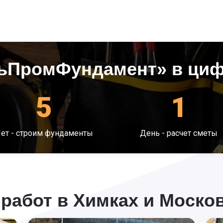
ьПромФундамент» в ци
5
1
ет - строим фундаменты
День - расчет сметы
работ в Химках и Москов