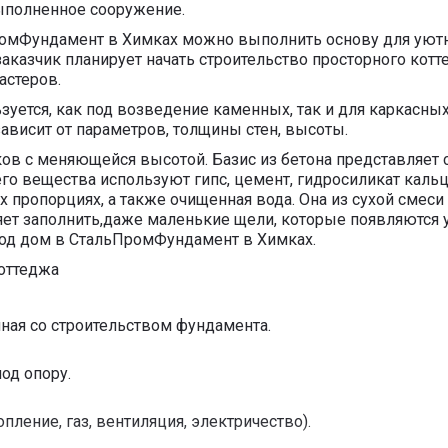
ыполненное сооружение.
омФундамент в Химках можно выполнить основу для уютно
заказчик планирует начать строительство просторного котт
астеров.
уется, как под возведение каменных, так и для каркасны
ависит от параметров, толщины стен, высоты.
ков с меняющейся высотой. Базис из бетона представляет 
го вещества используют гипс, цемент, гидросиликат кальц
х пропорциях, а также очищенная вода. Она из сухой смеси
яет заполнить,даже маленькие щели, которые появляются 
под дом в СтальПромФундамент в Химках.
оттеджа
нная со строительством фундамента.
од опору.
ление, газ, вентиляция, электричество).