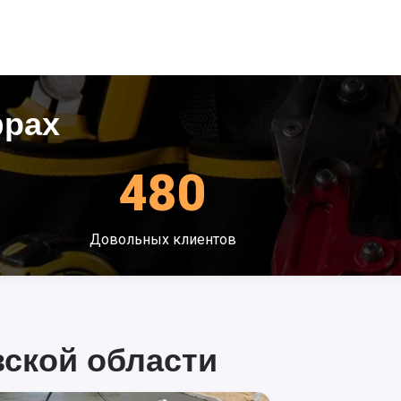
фрах
480
Довольных клиентов
ской области