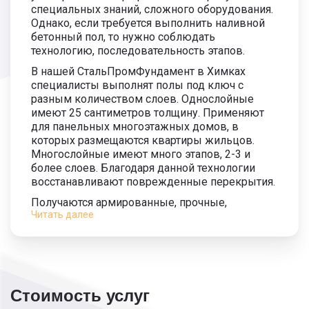
специальных знаний, сложного оборудования.
Однако, если требуется выполнить наливной
бетонный пол, то нужно соблюдать
технологию, последовательность этапов.
В нашей СтальПромФундамент в Химках
специалисты выполнят полы под ключ с
разным количеством слоев. Однослойные
имеют 25 сантиметров толщину. Применяют
для панельных многоэтажных домов, в
которых размещаются квартиры жильцов.
Многослойные имеют много этапов, 2-3 и
более слоев. Благодаря данной технологии
восстанавливают поврежденные перекрытия.
Получаются армированные, прочные,
Читать далее
износостойкие полы. Прочность обеспечена
благодаря применению сетки, стрежней. Они
востребованы на складах, в ангарах, на
производстве. Неармированные применяют
при возведении хозблоков, бань, где малая
нагрузка на полы. Заказать услуги предлагаем
Стоимость услуг
на выгодных условиях, при большом объеме