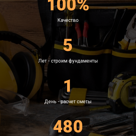
100%
Машиной утрамбовывают землю.
Выполнение гидроизоляции. Она не
допустит проникновения грунтовых вод.
Качество
Засыпают песок и гравий.
Теплоизоляция и подготовка к заполнению
5
бетоном.
Перед заливкой составом армируем
участок.
Лет - строим фундаменты
1
День - расчет сметы
480