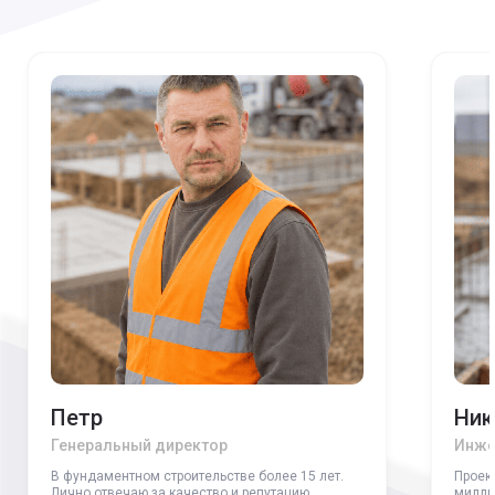
Петр
Ник
Генеральный директор
Инже
В фундаментном строительстве более 15 лет.
Проек
Лично отвечаю за качество и репутацию
милли