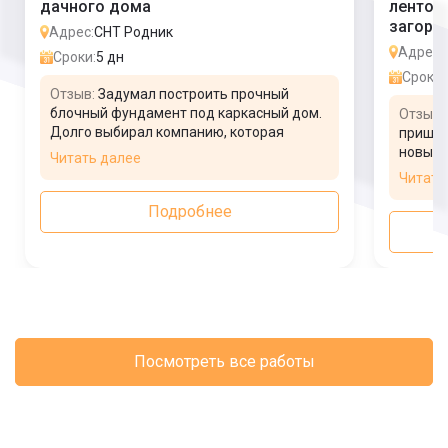
дачного дома
ленточ
загоро
Адрес:
СНТ Родник
Адрес:
Сроки:
5 дн
Сроки:
Отзыв:
Задумал построить прочный
блочный фундамент под каркасный дом.
Отзыв:
Долго выбирал компанию, которая
пришло
сделает работу быстро и недорого. В
новый.
Читать далее
интернете нашел объявление, прочитал
дешево
Читать
какие делают работы, и заказал.
фундам
Специалисты сделали замер, приступили
на объ
Подробнее
к выполнению базиса. Доволен работой и
через 
результатом, все в срок закончили.
достав
возвед
готово.
Посмотреть все работы