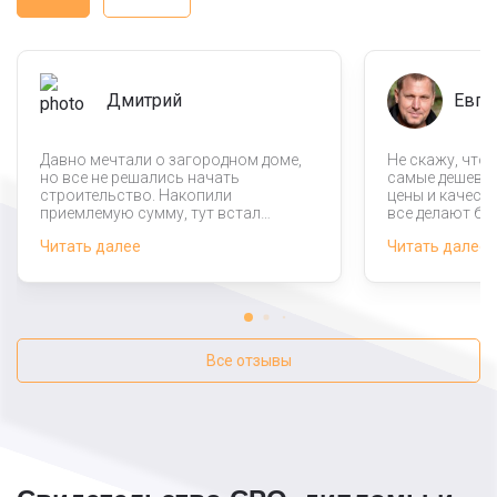
Дмитрий
Евге
Давно мечтали о загородном доме,
Не скажу, что
но все не решались начать
самые дешевы
строительство. Накопили
цены и качеств
приемлемую сумму, тут встал
все делают быс
вопрос укладки фундамента. Эта
заметно что в
Читать далее
Читать далее
компания предлагала довольно
даже молодые.
выгодные цены, так что обратились
в строительно
именно к ней. Не пожалели,
доволен, что 
поскольку работа была выполнена
именно так, как мы с супругой
хотели.
Все отзывы