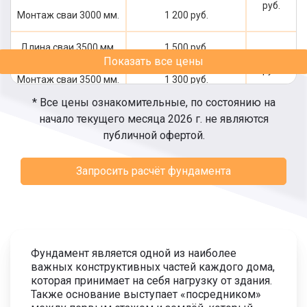
руб.
Монтаж сваи 3000 мм.
1 200 руб.
Длина сваи 3500 мм.
1 500 руб.
2 800
Показать все цены
руб.
Монтаж сваи 3500 мм.
1 300 руб.
* Все цены ознакомительные, по состоянию на
Длина сваи 4000 мм.
1 700 руб.
начало текущего месяца 2026 г. не являются
3 100
публичной офертой.
руб.
Монтаж сваи 4000 мм.
1 400 руб.
Запросить расчёт фундамента
Длина сваи 4500 мм.
1 800 руб.
3 300
руб.
Монтаж сваи 4500 мм.
1 500 руб.
Длина сваи 5000 мм.
2 000 руб.
3 600
Фундамент является одной из наиболее
руб.
важных конструктивных частей каждого дома,
Монтаж сваи 5000 мм.
1 600 руб.
которая принимает на себя нагрузку от здания.
Также основание выступает «посредником»
Длина сваи 5500 мм.
2 200 руб.