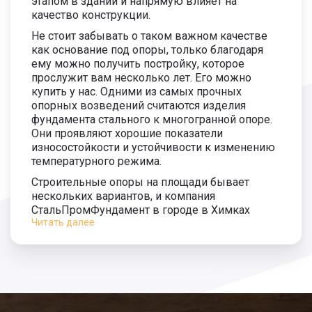
этапом в здании и напрямую влияет на
3 900
качество конструкции.
руб.
Монтаж сваи 5500 мм.
1 700 руб.
Не стоит забывать о таком важном качестве
как основание под опоры, только благодаря
ему можно получить постройку, которое
Длина сваи 6000 мм.
2 300 руб.
4 100
прослужит вам несколько лет. Его можно
руб.
купить у нас. Одними из самых прочных
Монтаж сваи 6000 мм.
1 800 руб.
опорных возведений считаются изделия
фундамента стального к многогранной опоре.
Они проявляют хорошие показатели
износостойкости и устойчивости к изменению
температурного режима.
Строительные опоры на площади бывает
нескольких вариантов, и компания
СтальПромФундамент в городе в Химках
Читать далее
готова выполнить:
кирпичные столбы – замечательный
вариант, чтобы усилить основание и не
допустить изменения внешнего вида;
железобетонные – применяются сборными