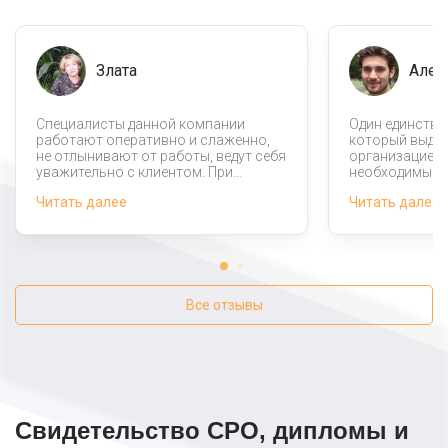
Злата
Алек
Специалисты данной компании
Один единстве
работают оперативно и слаженно,
который выдел
не отлынивают от работы, ведут себя
организацией 
уважительно с клиентом. При
необходимые 
необходимости задают уточняющие
все понимаю, 
Читать далее
Читать далее
вопросы, поэтому и ошибок с их
импортную про
стороны не заметила. Не жалею, что
самые качеств
выбрала именно данную компанию
всем остально
для укладки фундамента для опор.
с заданиями с
оперативно.
Все отзывы
Свидетельство СРО, дипломы и