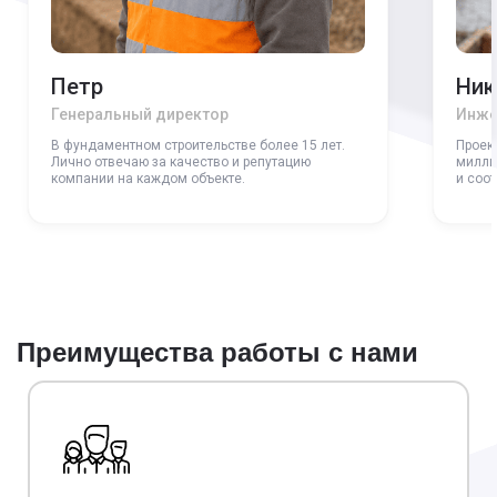
Петр
Ник
Генеральный директор
Инже
В фундаментном строительстве более 15 лет.
Проек
Лично отвечаю за качество и репутацию
милли
компании на каждом объекте.
и соо
Преимущества работы с нами