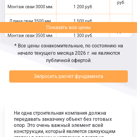
руб.
Монтаж сваи 3000 мм.
1 200 руб.
Длина сваи 3500 мм.
1 500 руб.
2 800
Показать все цены
руб.
Монтаж сваи 3500 мм.
1 300 руб.
* Все цены ознакомительные, по состоянию на
Длина сваи 4000 мм.
1 700 руб.
начало текущего месяца 2026 г. не являются
3 100
публичной офертой.
руб.
Монтаж сваи 4000 мм.
1 400 руб.
Запросить расчёт фундамента
Длина сваи 4500 мм.
1 800 руб.
3 300
руб.
Монтаж сваи 4500 мм.
1 500 руб.
Длина сваи 5000 мм.
2 000 руб.
3 600
Ни одна строительная компания должна
руб.
передавать заказчику объект без готовых
Монтаж сваи 5000 мм.
1 600 руб.
опор. Это очень важный элемент всей
конструкции, который является связующим
Длина сваи 5500 мм.
2 200 руб.