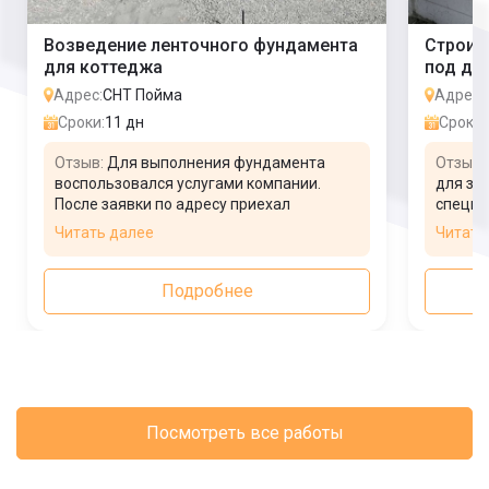
Возведение ленточного фундамента
Строит
для коттеджа
под до
Адрес:
СНТ Пойма
Адрес:
Сроки:
11 дн
Сроки:
Отзыв:
Для выполнения фундамента
Отзыв:
воспользовался услугами компании.
для за
После заявки по адресу приехал
специа
замерщик, мы обговорили цену и план
отзыва
Читать далее
Читать
работы, выбрали необходимый тип
в течен
фундамента. Для дома сделали
создав
мелкозаглубленное ленточное
этого 
Подробнее
основание. Стоимость полностью
и мы д
оправдана. Работу завершили точно в
быстро
срок, жалоб нет.
Посмотреть все работы