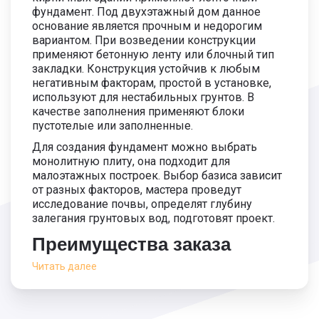
Монтаж сваи 5000 мм.
1 600 руб.
фундамент. Под двухэтажный дом данное
основание является прочным и недорогим
Длина сваи 5500 мм.
2 200 руб.
вариантом. При возведении конструкции
3 900
применяют бетонную ленту или блочный тип
руб.
закладки. Конструкция устойчив к любым
Монтаж сваи 5500 мм.
1 700 руб.
негативным факторам, простой в установке,
используют для нестабильных грунтов. В
Длина сваи 6000 мм.
2 300 руб.
качестве заполнения применяют блоки
4 100
пустотелые или заполненные.
руб.
Монтаж сваи 6000 мм.
1 800 руб.
Для создания фундамент можно выбрать
монолитную плиту, она подходит для
малоэтажных построек. Выбор базиса зависит
от разных факторов, мастера проведут
исследование почвы, определят глубину
залегания грунтовых вод, подготовят проект.
Преимущества заказа
основания в компании
Читать далее
Простой монтаж.
Возможность применять при промерзании