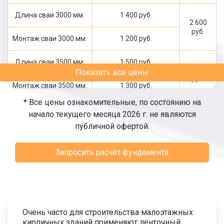
Длина сваи 3000 мм.
1 400 руб.
2 600
руб.
Монтаж сваи 3000 мм.
1 200 руб.
Длина сваи 3500 мм.
1 500 руб.
2 800
Показать все цены
руб.
Монтаж сваи 3500 мм.
1 300 руб.
* Все цены ознакомительные, по состоянию на
Длина сваи 4000 мм.
1 700 руб.
начало текущего месяца 2026 г. не являются
3 100
публичной офертой.
руб.
Монтаж сваи 4000 мм.
1 400 руб.
Запросить расчёт фундамента
Длина сваи 4500 мм.
1 800 руб.
3 300
руб.
Монтаж сваи 4500 мм.
1 500 руб.
Длина сваи 5000 мм.
2 000 руб.
3 600
Очень часто для строительства малоэтажных
руб.
кирпичных зданий применяют ленточный