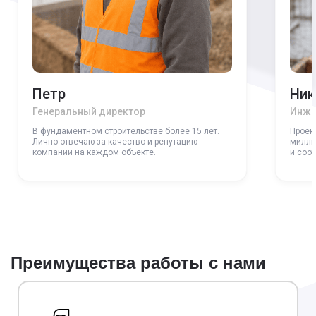
Петр
Ник
Генеральный директор
Инже
В фундаментном строительстве более 15 лет.
Проек
Лично отвечаю за качество и репутацию
милли
компании на каждом объекте.
и соо
Преимущества работы с нами